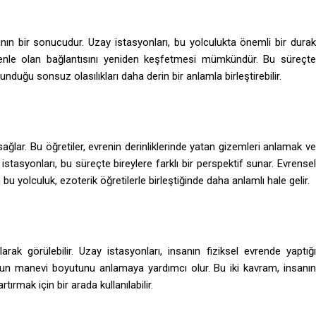
nın bir sonucudur. Uzay istasyonları, bu yolculukta önemli bir durak
 evrenle olan bağlantısını yeniden keşfetmesi mümkündür. Bu süreçte
sunduğu sonsuz olasılıkları daha derin bir anlamla birleştirebilir.
 sağlar. Bu öğretiler, evrenin derinliklerinde yatan gizemleri anlamak ve
y istasyonları, bu süreçte bireylere farklı bir perspektif sunar. Evrensel
n bu yolculuk, ezoterik öğretilerle birleştiğinde daha anlamlı hale gelir.
ak görülebilir. Uzay istasyonları, insanın fiziksel evrende yaptığı
uğun manevi boyutunu anlamaya yardımcı olur. Bu iki kavram, insanın
tırmak için bir arada kullanılabilir.