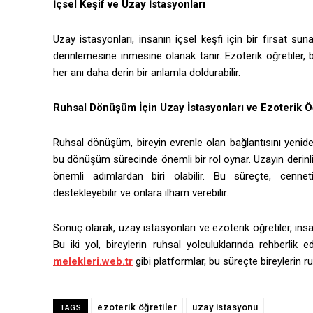
İçsel Keşif ve Uzay İstasyonları
Uzay istasyonları, insanın içsel keşfi için bir fırsat su
derinlemesine inmesine olanak tanır. Ezoterik öğretiler, b
her anı daha derin bir anlamla doldurabilir.
Ruhsal Dönüşüm İçin Uzay İstasyonları ve Ezoterik Ö
Ruhsal dönüşüm, bireyin evrenle olan bağlantısını yeniden
bu dönüşüm sürecinde önemli bir rol oynar. Uzayın derinli
önemli adımlardan biri olabilir. Bu süreçte, cenneti
destekleyebilir ve onlara ilham verebilir.
Sonuç olarak, uzay istasyonları ve ezoterik öğretiler, insa
Bu iki yol, bireylerin ruhsal yolculuklarında rehberlik 
melekleri.web.tr
gibi platformlar, bu süreçte bireylerin r
ezoterik öğretiler
uzay istasyonu
TAGS