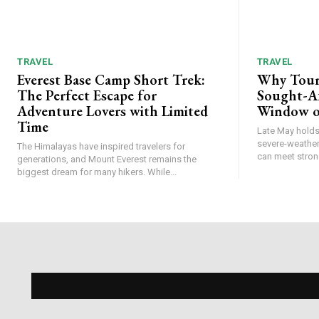
TRAVEL
TRAVEL
Everest Base Camp Short Trek:
Why Tour
The Perfect Escape for
Sought-Af
Adventure Lovers with Limited
Window o
Time
Late May holds 
severe-weather
The Himalayas have inspired travelers for
can meet strong
generations, and Mount Everest remains the
biggest dream for many hikers. While...