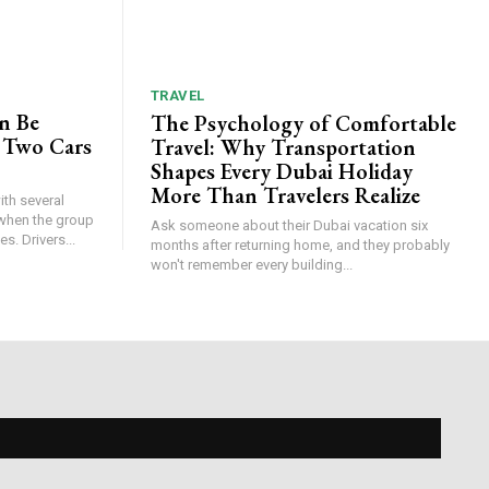
TRAVEL
n Be
The Psychology of Comfortable
 Two Cars
Travel: Why Transportation
Shapes Every Dubai Holiday
More Than Travelers Realize
th several
when the group
Ask someone about their Dubai vacation six
s. Drivers...
months after returning home, and they probably
won't remember every building...