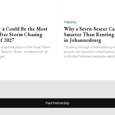
TRAVEL
 4 Could Be the Most
Why a Seven-Seater Ca
ter Storm Chasing
Smarter Than Renting
f 2027
in Johannesburg
a special place in the Great Plains
Traveling through Johannesburg wi
 season. Warm, moisture-rich air
people can become complicated 
er...
is divided between separate vehicle
Paid Partnership