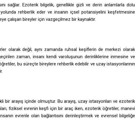
 sağlar. Ezoterik bilgelik, genellikle gizli ve derin anlamlarla dolu
ma yolunda rehberlik eder ve insanın içsel potansiyelini keşfetmesine
eye çalışan bireyler için vazgeçilmez bir kaynaktır.
yerler olarak değil, aynı zamanda ruhsal keşiflerin de merkezi olarak
eçirilen zaman, insanı kendi varoluşunun derinliklerine inmesine v
retiler, bu süreçte bireylere rehberlik edebilir ve uzay istasyonlarının
r.
kli bir arayış içinde olmuştur. Bu arayış, uzay istasyonları ve ezoterik
arı, fiziksel evrenin keşfi için bir araç iken, ezoterik öğretiler, manevi
, insanın evrenle olan bağlantısını derinleştirmek ve evrensel bilgeliğe